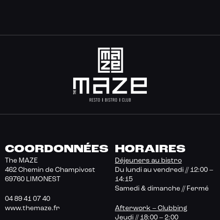
COORDONNÉES
HORAIRES
The MAZE
Déjeuners au bistro
462 Chemin de Champivost
Du lundi au vendredi // 12:00 –
69760 LIMONEST
14:15
Samedi & dimanche // Fermé
04 89 41 07 40
www.themaze.fr
Afterwork – Clubbing
Jeudi // 18:00 – 2:00