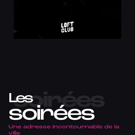
soirées
Les
soirées
Une adresse incontournable de la
ville​