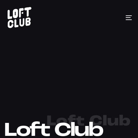
To
na
Loft Club
Loft Club