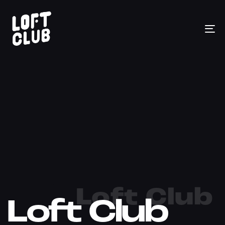
To
na
Loft Club
Loft Club