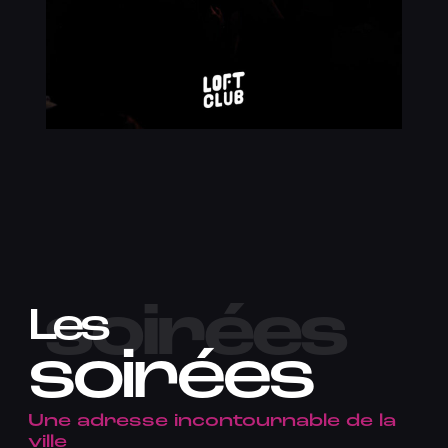
soirées
Les
soirées
Une adresse incontournable de la
ville​