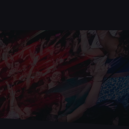
C
O
N
T
A
C
T
E
Z
-
N
O
U
S