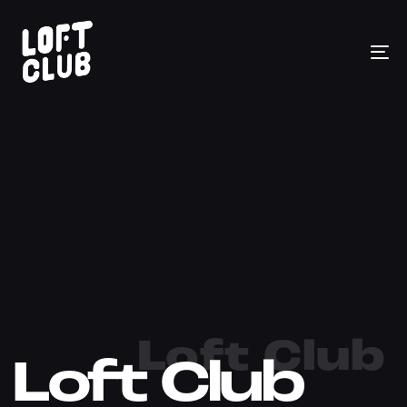
To
na
Loft Club
Loft Club