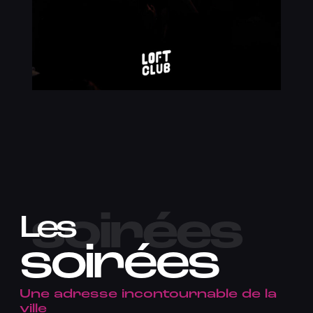
soirées
Les
soirées
Une adresse incontournable de la
ville​