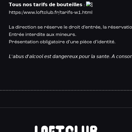
𝗧𝗼𝘂𝘀 𝗻𝗼𝘀 𝘁𝗮𝗿𝗶𝗳𝘀 𝗱𝗲 𝗯𝗼𝘂𝘁𝗲𝗶𝗹𝗹𝗲𝘀 :
https:/www.loftclub.fr/tarifs-w1.html
La direction se réserve le droit d’entrée, la réservati
Entrée interdite aux mineurs.
Présentation obligatoire d’une pièce d’identité.
𝘓’𝘢𝘣𝘶𝘴 𝘥’𝘢𝘭𝘤𝘰𝘰𝘭 𝘦𝘴𝘵 𝘥𝘢𝘯𝘨𝘦𝘳𝘦𝘶𝘹 𝘱𝘰𝘶𝘳 𝘭𝘢 𝘴𝘢𝘯𝘵𝘦. 𝘈 𝘤𝘰𝘯𝘴