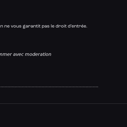
on ne vous garantit pas le droit d’entrée.
𝘰𝘮𝘮𝘦𝘳 𝘢𝘷𝘦𝘤 𝘮𝘰𝘥𝘦𝘳𝘢𝘵𝘪𝘰𝘯