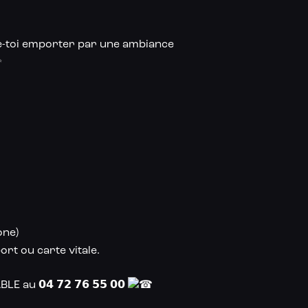
sse-toi emporter par une ambiance
✨
one)
rt ou carte vitale.
u 𝟬𝟰 𝟳𝟮 𝟳𝟲 𝟱𝟱 𝟬𝟬