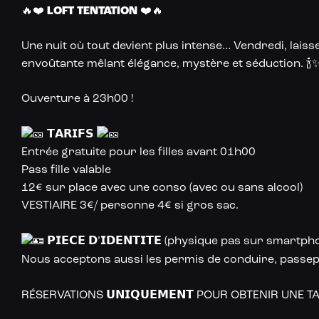
🔥❤️
LOFT TENTATION
❤️🔥
Une nuit où tout devient plus intense… Vendredi, lai
envoûtante mêlant élégance, mystère et séduction. 🍾
Ouverture à 23h00 !
𝗧𝗔𝗥𝗜𝗙𝗦
Entrée gratuite pour les filles avant 01h00
Pass fille valable
12€ sur place avec une conso (avec ou sans alcool)
VESTIAIRE 3€/ personne 4€ si gros sac.
𝗣𝗜𝗘𝗖𝗘 𝗗’𝗜𝗗𝗘𝗡𝗧𝗜𝗧𝗘 (physique pas sur smartph
Nous acceptons aussi les permis de conduire, passepo
RÉSERVATIONS 𝗨𝗡𝗜𝗤𝗨𝗘𝗠𝗘𝗡𝗧 POUR OBTENIR UNE TABLE a