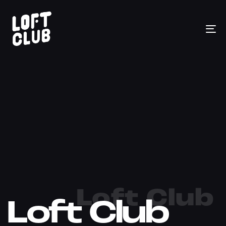
To
na
Loft Club
Loft Club