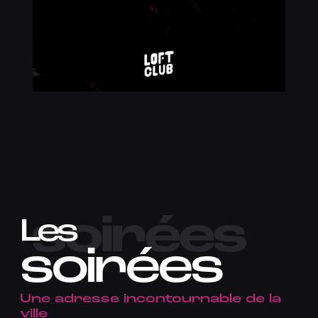
soirées
Les
soirées
Une adresse incontournable de la
ville​